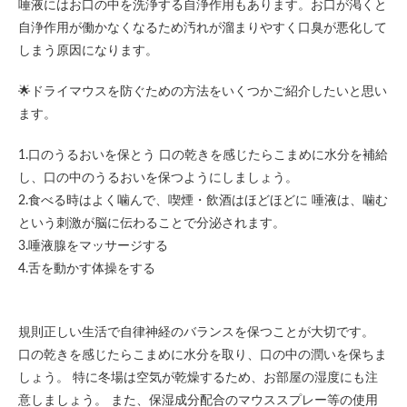
唾液にはお口の中を洗浄する自浄作用もあります。お口が渇くと
自浄作用が働かなくなるため汚れが溜まりやすく口臭が悪化して
しまう原因になります。
🌟ドライマウスを防ぐための方法をいくつかご紹介したいと思い
ます。
1.口のうるおいを保とう 口の乾きを感じたらこまめに水分を補給
し、口の中のうるおいを保つようにしましょう。
2.食べる時はよく噛んで、喫煙・飲酒はほどほどに 唾液は、噛む
という刺激が脳に伝わることで分泌されます。
3.唾液腺をマッサージする
4.舌を動かす体操をする
規則正しい生活で自律神経のバランスを保つことが大切です。
口の乾きを感じたらこまめに水分を取り、口の中の潤いを保ちま
しょう。 特に冬場は空気が乾燥するため、お部屋の湿度にも注
意しましょう。 また、保湿成分配合のマウススプレー等の使用