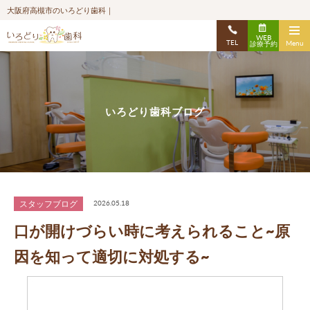
大阪府高槻市のいろどり歯科｜
WEB
TEL
Menu
診療予約
いろどり歯科ブログ
スタッフブログ
2026.05.18
口が開けづらい時に考えられること~原
因を知って適切に対処する~