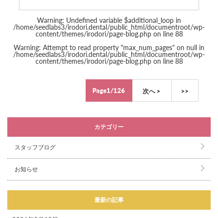
Warning
: Undefined variable $additional_loop in
/home/seedlabs3/irodori.dental/public_html/documentroot/wp-
content/themes/irodori/page-blog.php
on line
88
Warning
: Attempt to read property "max_num_pages" on null in
/home/seedlabs3/irodori.dental/public_html/documentroot/wp-
content/themes/irodori/page-blog.php
on line
88
Page1/126
次へ >
>>
カテゴリー
スタッフブログ
お知らせ
最新の記事