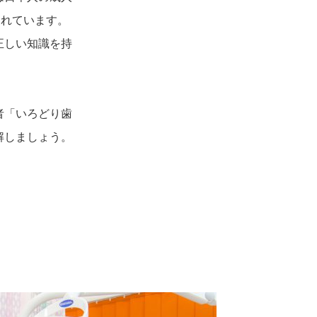
られています。
正しい知識を持
者「いろどり歯
解しましょう。