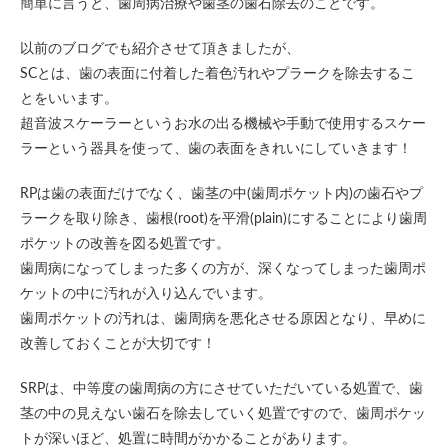
簡単に言うと、歯周病治療や歯茎の歯石除去のことです。
以前のブログでも紹介させて頂きましたが、
SCとは、歯の表面に付着した着色汚れやプラークを除去するこ
とをいいます。
超音波スケーラーというお水の出る機械や手動で使用するスケー
ラーという器具を使って、歯の表面をきれいにしていきます！
RPは歯の表面だけでなく、歯茎の中(歯周ポケット内)の歯石やプ
ラークを取り除き、歯根(root)を平滑(plain)にすることにより歯周
ポケットの改善を図る処置です。
歯周病になってしまった多くの方が、深くなってしまった歯周ポ
ケットの中に汚れが入り込んでいます。
歯周ポケットの汚れは、歯周病を悪化させる原因となり、早めに
改善しておくことが大切です！
SRPは、中等度の歯周病の方にさせていただいている処置で、歯
茎の中の見えない歯石を除去していく処置ですので、歯周ポケッ
トが深いほど、処置に時間がかかることがあります。