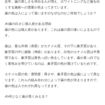
近年、歯の美しさを求める人が増え、ホワイトニングなど歯を白
くする施術への需要が高まってきています。
歯の色は人によって違いますがなぜなのかご存知でしょうか？
✍️
歯の白さに個人差がある理由
歯の色には個人差があります。これは歯の質の違いによるもので
す。
歯は、最も外側（表面）がエナメル質、その下に象牙質があり、
象牙質の中に歯髄（神経）があります。白色のエナメル質は半透
明であり、象牙質は黄色っぽい色をしています。歯が真っ白でな
く黄色みを帯びているのは、象牙質の色が透けているためです。
エナメル質の色・透明度・厚さや、象牙質の色は歯によって異な
ります。これらの組み合わせによって歯の色が決まりますので、
歯の色は人それぞれ異なってきます。
✍️
何となく歯が黒くみえる？