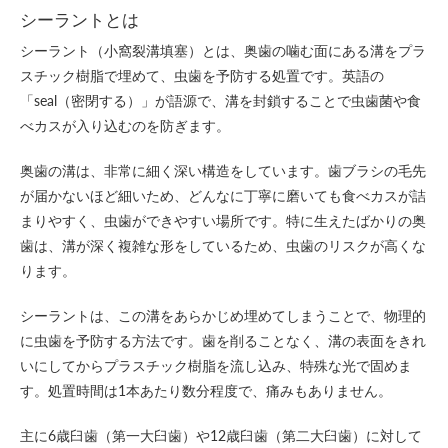
シーラントとは
シーラント（小窩裂溝填塞）とは、奥歯の噛む面にある溝をプラ
スチック樹脂で埋めて、虫歯を予防する処置です。英語の
「seal（密閉する）」が語源で、溝を封鎖することで虫歯菌や食
べカスが入り込むのを防ぎます。
奥歯の溝は、非常に細く深い構造をしています。歯ブラシの毛先
が届かないほど細いため、どんなに丁寧に磨いても食べカスが詰
まりやすく、虫歯ができやすい場所です。特に生えたばかりの奥
歯は、溝が深く複雑な形をしているため、虫歯のリスクが高くな
ります。
シーラントは、この溝をあらかじめ埋めてしまうことで、物理的
に虫歯を予防する方法です。歯を削ることなく、溝の表面をきれ
いにしてからプラスチック樹脂を流し込み、特殊な光で固めま
す。処置時間は1本あたり数分程度で、痛みもありません。
主に6歳臼歯（第一大臼歯）や12歳臼歯（第二大臼歯）に対して