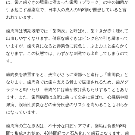
は、歯と歯ぐきの境目に溜まった歯垢（プラーク）の中の細菌が
引き起こす感染症で、日本人の成人の約8割が罹患していると言
われています。
歯周病は初期段階では「歯肉炎」と呼ばれ、歯ぐきが赤く腫れて
出血しやすくなります。健康な歯ぐきはピンク色で引き締まって
いますが、歯肉炎になると赤紫色に変色し、ぶよぶよと柔らかく
なります。この状態では、わずかな刺激でも出血してしまうので
す。
歯肉炎を放置すると、炎症がさらに深部へと進行し「歯周炎」と
なります。歯周炎では歯を支える骨まで破壊されるため、歯がグ
ラグラと動いたり、最終的には歯が抜け落ちたりすることもあり
ます。また、歯周病菌は血流に乗って全身に運ばれ、心臓病や糖
尿病、誤嚥性肺炎などの全身疾患のリスクを高めることも明らか
になっています。
歯周病の主な原因は、不十分な口腔ケアです。歯垢は食後約8時
間で形成され始め、48時間経つと石灰化して歯石になります。歯