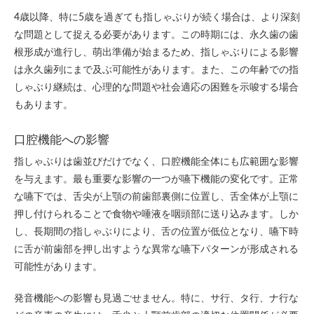
4歳以降、特に5歳を過ぎても指しゃぶりが続く場合は、より深刻
な問題として捉える必要があります。この時期には、永久歯の歯
根形成が進行し、萌出準備が始まるため、指しゃぶりによる影響
は永久歯列にまで及ぶ可能性があります。また、この年齢での指
しゃぶり継続は、心理的な問題や社会適応の困難を示唆する場合
もあります。
口腔機能への影響
指しゃぶりは歯並びだけでなく、口腔機能全体にも広範囲な影響
を与えます。最も重要な影響の一つが嚥下機能の変化です。正常
な嚥下では、舌尖が上顎の前歯部裏側に位置し、舌全体が上顎に
押し付けられることで食物や唾液を咽頭部に送り込みます。しか
し、長期間の指しゃぶりにより、舌の位置が低位となり、嚥下時
に舌が前歯部を押し出すような異常な嚥下パターンが形成される
可能性があります。
発音機能への影響も見過ごせません。特に、サ行、タ行、ナ行な