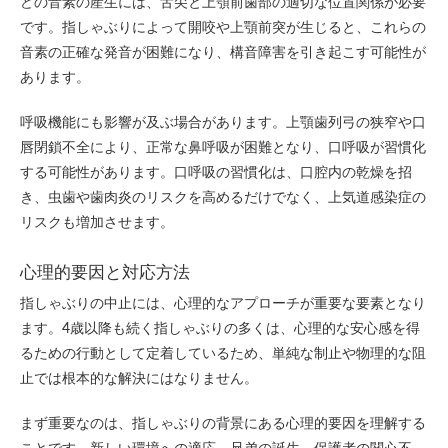
どの音素の産生には、舌尖と上顎前歯部の適切な位置関係が必要
です。指しゃぶりによって開咬や上顎前突が生じると、これらの
音素の正確な発音が困難になり、構音障害を引き起こす可能性が
あります。
呼吸機能にも影響が及ぶ場合があります。上顎歯列弓の狭窄や口
唇閉鎖不全により、正常な鼻呼吸が困難となり、口呼吸が習慣化
する可能性があります。口呼吸の習慣化は、口腔内の乾燥を招
き、虫歯や歯肉炎のリスクを高めるだけでなく、上気道感染症の
リスクも増加させます。
心理的要因と対応方法
指しゃぶりの中止には、心理的なアプローチが重要な要素となり
ます。4歳以降も続く指しゃぶりの多くは、心理的な安心感を得
るための行動として定着しているため、単純な制止や物理的な阻
止では根本的な解決にはなりません。
まず重要なのは、指しゃぶりの背景にある心理的要因を理解する
ことです。新しい環境への適応、兄弟の誕生、保護者の関心不