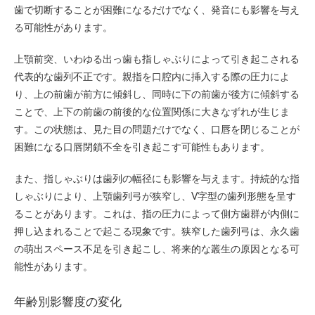
歯で切断することが困難になるだけでなく、発音にも影響を与え
る可能性があります。
上顎前突、いわゆる出っ歯も指しゃぶりによって引き起こされる
代表的な歯列不正です。親指を口腔内に挿入する際の圧力によ
り、上の前歯が前方に傾斜し、同時に下の前歯が後方に傾斜する
ことで、上下の前歯の前後的な位置関係に大きなずれが生じま
す。この状態は、見た目の問題だけでなく、口唇を閉じることが
困難になる口唇閉鎖不全を引き起こす可能性もあります。
また、指しゃぶりは歯列の幅径にも影響を与えます。持続的な指
しゃぶりにより、上顎歯列弓が狭窄し、V字型の歯列形態を呈す
ることがあります。これは、指の圧力によって側方歯群が内側に
押し込まれることで起こる現象です。狭窄した歯列弓は、永久歯
の萌出スペース不足を引き起こし、将来的な叢生の原因となる可
能性があります。
年齢別影響度の変化