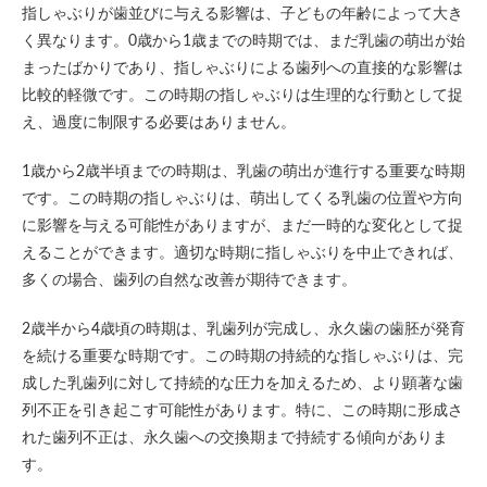
指しゃぶりが歯並びに与える影響は、子どもの年齢によって大き
く異なります。0歳から1歳までの時期では、まだ乳歯の萌出が始
まったばかりであり、指しゃぶりによる歯列への直接的な影響は
比較的軽微です。この時期の指しゃぶりは生理的な行動として捉
え、過度に制限する必要はありません。
1歳から2歳半頃までの時期は、乳歯の萌出が進行する重要な時期
です。この時期の指しゃぶりは、萌出してくる乳歯の位置や方向
に影響を与える可能性がありますが、まだ一時的な変化として捉
えることができます。適切な時期に指しゃぶりを中止できれば、
多くの場合、歯列の自然な改善が期待できます。
2歳半から4歳頃の時期は、乳歯列が完成し、永久歯の歯胚が発育
を続ける重要な時期です。この時期の持続的な指しゃぶりは、完
成した乳歯列に対して持続的な圧力を加えるため、より顕著な歯
列不正を引き起こす可能性があります。特に、この時期に形成さ
れた歯列不正は、永久歯への交換期まで持続する傾向がありま
す。