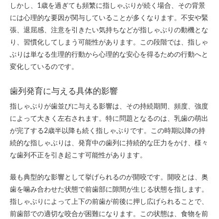
しかし、1歳を過ぎても頻繁に指しゃぶりが続く場合、その背景
には心理的な要因が関与していることが多くなります。不安や緊
張、退屈感、注意を引きたい気持ちなどが指しゃぶりの動機とな
り、習慣化してしまう可能性があります。この段階では、指しゃ
ぶりは単なる生理的行動から心理的な安心を得るための行動へと
変化しているのです。
歯列発育に与える具体的影響
指しゃぶりが歯並びに与える影響は、その持続期間、頻度、強度
によって大きく左右されます。特に問題となるのは、乳歯の萌出
が完了する2歳半以降も続く指しゃぶりです。この時期以降の持
続的な指しゃぶりは、発育中の歯列に持続的な圧力をかけ、様々
な歯列不正を引き起こす可能性があります。
最も典型的な影響として挙げられるのが開咬です。開咬とは、奥
歯を噛み合わせた状態で前歯部に隙間が生じる状態を指します。
指しゃぶりによって上下の前歯が前後に押し広げられることで、
前歯部での適切な咬合が困難になります。この状態は、食物を前