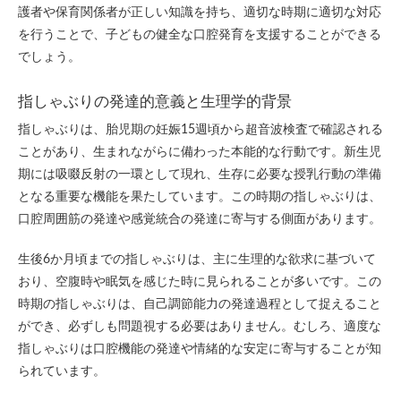
護者や保育関係者が正しい知識を持ち、適切な時期に適切な対応
を行うことで、子どもの健全な口腔発育を支援することができる
でしょう。
指しゃぶりの発達的意義と生理学的背景
指しゃぶりは、胎児期の妊娠15週頃から超音波検査で確認される
ことがあり、生まれながらに備わった本能的な行動です。新生児
期には吸啜反射の一環として現れ、生存に必要な授乳行動の準備
となる重要な機能を果たしています。この時期の指しゃぶりは、
口腔周囲筋の発達や感覚統合の発達に寄与する側面があります。
生後6か月頃までの指しゃぶりは、主に生理的な欲求に基づいて
おり、空腹時や眠気を感じた時に見られることが多いです。この
時期の指しゃぶりは、自己調節能力の発達過程として捉えること
ができ、必ずしも問題視する必要はありません。むしろ、適度な
指しゃぶりは口腔機能の発達や情緒的な安定に寄与することが知
られています。