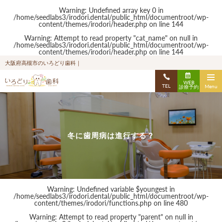
Warning
: Undefined array key 0 in
/home/seedlabs3/irodori.dental/public_html/documentroot/wp-
content/themes/irodori/header.php
on line
144
Warning
: Attempt to read property "cat_name" on null in
/home/seedlabs3/irodori.dental/public_html/documentroot/wp-
content/themes/irodori/header.php
on line
144
大阪府高槻市のいろどり歯科｜
WEB
TEL
Menu
診療予約
冬に歯周病は進行する？
Warning
: Undefined variable $youngest in
/home/seedlabs3/irodori.dental/public_html/documentroot/wp-
content/themes/irodori/functions.php
on line
480
Warning
: Attempt to read property "parent" on null in