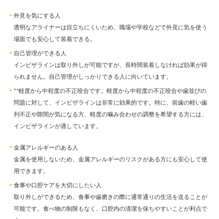
外見を気にする人
透明なアライナーは目立ちにくいため、職場や学校などで外見に気を使う
場面でも安心して装着できる。
自己管理ができる人
インビザラインは取り外しが可能ですが、長時間装着しなければ効果が得
られません。自己管理がしっかりできる人に向いています。
**軽度から中程度の不正咬合です。軽度から中程度の不正咬合や歯並びの
問題に対して、インビザラインは非常に効果的です。特に、前歯の軽い歯
列不正や隙間が気になる方、軽度の噛み合わせの調整を希望する方には、
インビザラインが適しています。
金属アレルギーのある人
金属を使用しないため、金属アレルギーのリスクがある方にも安心して使
用できます。
食事や口腔ケアを大切にしたい人
取り外しができるため、食事や歯磨きの際に通常通りの生活を送ることが
可能です。食べ物の制限もなく、口腔内の清潔を保ちやすいことが利点で