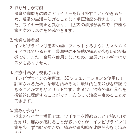
取り外しが可能
食事や歯磨きの際にアライナーを取り外すことができるた
め、通常の生活を妨げることなく矯正治療を行えます。ま
た、ワイヤー矯正と異なり、口腔内の清掃が容易で、虫歯や
歯周病のリスクを軽減できます。
快適な装着感
インビザラインは患者の歯にフィットするようにカスタムメ
イドされているため、装着中の不快感や痛みが少ないのが特
徴です。また、金属を使用しないため、金属アレルギーのリ
スクもありません。
治療計画が可視化される
インビザラインの治療は、3Dシミュレーションを使用して
計画されるため、治療を始める前に最終的な歯並びを確認で
きることが大きなメリットです。患者は、治療の進行具合を
視覚的に理解することができ、安心して治療を進めることが
できます。
痛みが少ない
従来のワイヤー矯正では、ワイヤーを締めることで強い力が
かかり、痛みを感じることが多いですが、インビザラインは
歯を少しずつ動かすため、痛みや違和感が比較的少なく済み
ます。