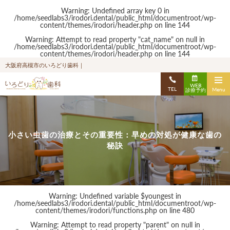
Warning
: Undefined array key 0 in
/home/seedlabs3/irodori.dental/public_html/documentroot/wp-
content/themes/irodori/header.php
on line
144
Warning
: Attempt to read property "cat_name" on null in
/home/seedlabs3/irodori.dental/public_html/documentroot/wp-
content/themes/irodori/header.php
on line
144
大阪府高槻市のいろどり歯科｜
WEB
TEL
Menu
診療予約
小さい虫歯の治療とその重要性：早めの対処が健康な歯の
秘訣
Warning
: Undefined variable $youngest in
/home/seedlabs3/irodori.dental/public_html/documentroot/wp-
content/themes/irodori/functions.php
on line
480
Warning
: Attempt to read property "parent" on null in