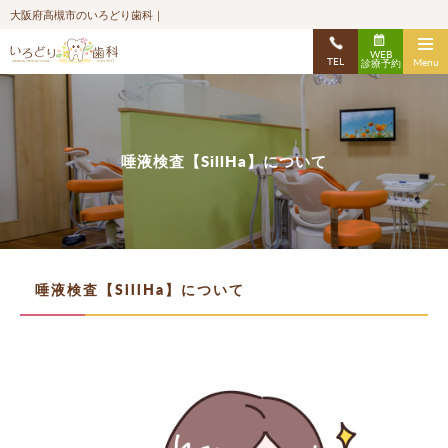
大阪府高槻市のいろどり歯科｜
WEB
TEL
Menu
診療予約
唾液検査【SillHa】について
唾液検査【SillHa】について